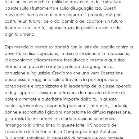
relazioni economiche e politiche prevalenti e delle strutture
basate sullo sfruttamento e sulla disuguaglianza. Questi
movimenti non sono nati per restaurare il passato, ma per
costruire un futuro libero dal dominio del capitale, un futuro
fondato sulla libertà, l'uguaglianza, la giustizia sociale e la
dignità umana.
Esprimendo la nostra solidarietà con le lotte del popolo contro la
povertà, la disoccupazione, la discriminazione e la repressione,
ci opponiamo chiaramente e inequivocabilmente a qualsiasi
ritorno a un passato caratterizzato da disuguaglianza,
corruzione e ingiustizia. Crediamo che una vera liberazione
possa essere raggiunta solo attraverso la partecipazione
consapevole e organizzata e la leadership della classe operaia
e degli oppressi stessi, non attraverso la rinascita di forme di
potere arretrate e autoritarie imposte dall'alto. In questo
contesto, lavoratori, insegnanti, pensionati, infermieri, studenti,
donne e soprattutto i giovani, nonostante la diffusa repressione,
gli arresti, i licenziamenti e la forte pressione economica,
rimangono in prima linea in queste lotte. Il Sindacato dei
Lavoratori di Teheran e della Compagnia degli Autobus
Suburbani sottolinea la necessità di proseguire con proteste