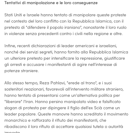
Tentativi di manipolazione e le loro conseguenze
Stati Uniti e Israele hanno tentato di manipolare queste proteste
nel contesto del loro conflitto con la Repubblica Islamica, con il
pretesto di "difendere il popolo iraniano", nonostante il loro ruolo
in violenze senza precedenti contro i civili nella regione e oltre.
Infine, recenti dichiarazioni di leader americani e israeliani,
nonché dei servizi segreti, hanno fornito alla Repubblica Islamica
un ulteriore pretesto per intensificare la repressione, giustificare
gli arresti e accusare i manifestanti di agire nell'interesse di
potenze straniere.
Allo stesso tempo, Reza Pahlavi, "erede al trono", e i suoi
sostenitori reazionari, favorevoli all'intervento militare straniero,
hanno tentato di presentarsi come un'alternativa politica per
"liberare" l'Iran. Hanno persino manipolato video e falsificato
slogan di protesta per dipingere il figlio dell'ex Scià come un
leader popolare. Queste manovre hanno screditato il movimento
monarchico e rafforzato il rifiuto dei manifestanti, che
ribadiscono il loro rifiuto di accettare qualsiasi tutela o autorità
imposta.