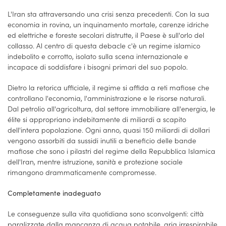
L'Iran sta attraversando una crisi senza precedenti. Con la sua
economia in rovina, un inquinamento mortale, carenze idriche
ed elettriche e foreste secolari distrutte, il Paese è sull'orlo del
collasso. Al centro di questa debacle c'è un regime islamico
indebolito e corrotto, isolato sulla scena internazionale e
incapace di soddisfare i bisogni primari del suo popolo.
Dietro la retorica ufficiale, il regime si affida a reti mafiose che
controllano l'economia, l'amministrazione e le risorse naturali.
Dal petrolio all'agricoltura, dal settore immobiliare all'energia, le
élite si appropriano indebitamente di miliardi a scapito
dell'intera popolazione. Ogni anno, quasi 150 miliardi di dollari
vengono assorbiti da sussidi inutili a beneficio delle bande
mafiose che sono i pilastri del regime della Repubblica Islamica
dell'Iran, mentre istruzione, sanità e protezione sociale
rimangono drammaticamente compromesse.
Completamente inadeguato
Le conseguenze sulla vita quotidiana sono sconvolgenti: città
paralizzate dalla mancanza di acqua potabile, aria irrespirabile