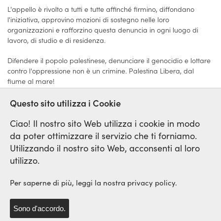
L'appello è rivolto a tutti e tutte affinché firmino, diffondano
l'iniziativa, approvino mozioni di sostegno nelle loro
organizzazioni e rafforzino questa denuncia in ogni luogo di
lavoro, di studio e di residenza.
Difendere il popolo palestinese, denunciare il genocidio e lottare
contro l'oppressione non è un crimine. Palestina Libera, dal
fiume al mare!
Clicca qui e firma la petizione.
Questo sito utilizza i Cookie
Ciao! Il nostro sito Web utilizza i cookie in modo
da poter ottimizzare il servizio che ti forniamo.
Utilizzando il nostro sito Web, acconsenti al loro
Rete Sindicale Internazionale
utilizzo.
di Solidarieta e di Lotta
Per saperne di più, leggi la nostra privacy policy.
Sono d'accordo.