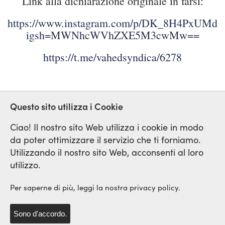
Link alla dichiarazione originale in farsi:
https://www.instagram.com/p/DK_8H4PxUMd/
igsh=MWNhcWVhZXE5M3cwMw==
https://t.me/vahedsyndica/6278
Questo sito utilizza i Cookie
IERAN
GUERRA
Ciao! Il nostro sito Web utilizza i cookie in modo
da poter ottimizzare il servizio che ti forniamo.
Utilizzando il nostro sito Web, acconsenti al loro
Rete Sindicale Internazionale
utilizzo.
di Solidarieta e di Lotta
Per saperne di più, leggi la nostra privacy policy.
Sono d'accordo.