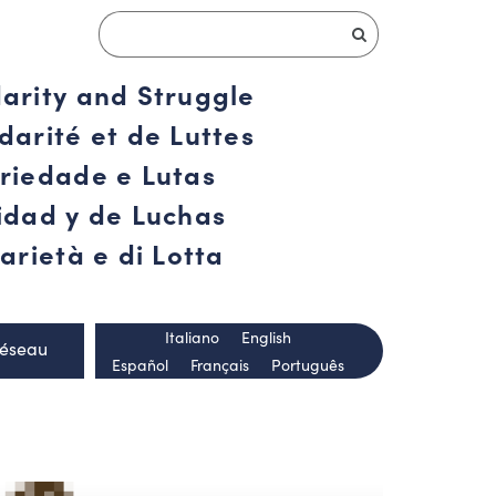
darity and Struggle
darité et de Luttes
ariedade e Lutas
ridad y de Luchas
arietà e di Lotta
Italiano
English
Réseau
Español
Français
Português