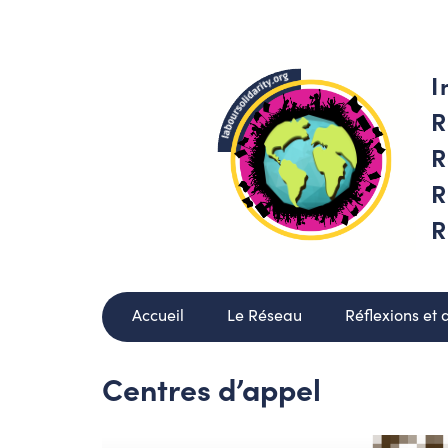
I
R
R
R
R
Accueil
Le Réseau
Réflexions et 
Centres d’appel