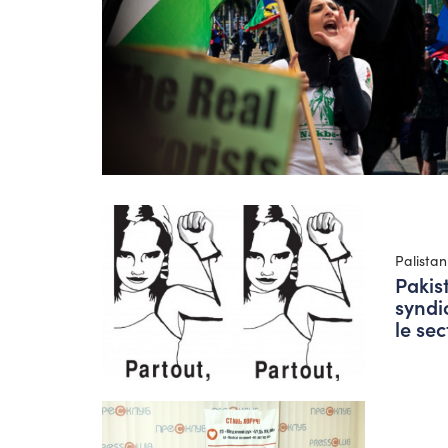
Palistan
Pakist
syndi
le sec