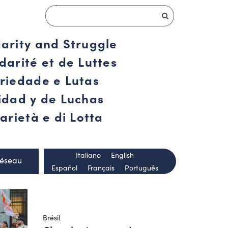
darity and Struggle
darité et de Luttes
ariedade e Lutas
ridad y de Luchas
arietà e di Lotta
Italiano
English
Réseau
Español
Français
Português
Brésil