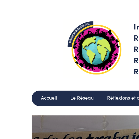
I
R
R
R
R
Accueil
Le Réseau
Réflexions et 