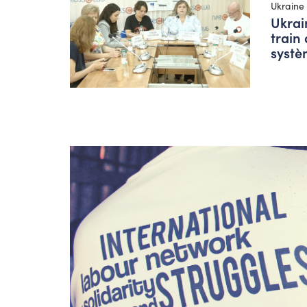
Ukraine
Ukrai
train
systè