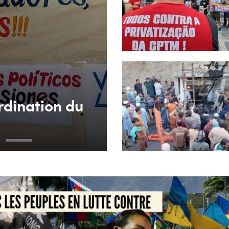
rdination du
3
4