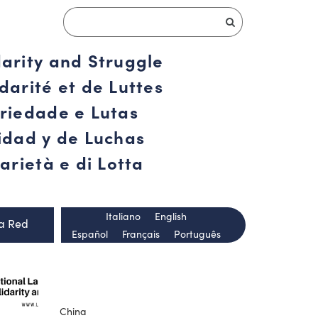
darity and Struggle
darité et de Luttes
ariedade e Lutas
ridad y de Luchas
arietà e di Lotta
Italiano
English
la Red
Español
Français
Português
China