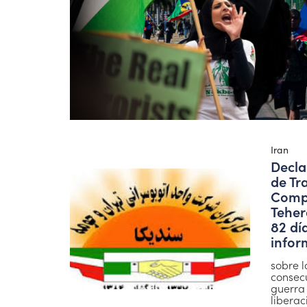
Iran
Decla
de Tr
Compa
Teher
82 dí
infor
sobre 
consecu
guerra 
liberac