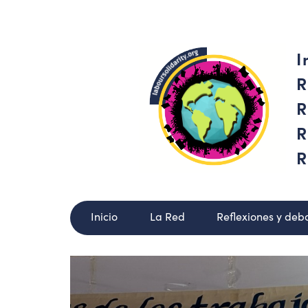
I
R
R
R
R
Inicio
La Red
Reflexiones y deb