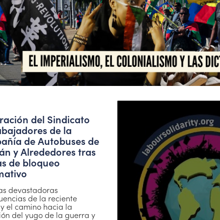
ración del Sindicato
abajadores de la
ñía de Autobuses de
án y Alrededores tras
as de bloqueo
mativo
las devastadoras
encias de la reciente
y el camino hacia la
ión del yugo de la guerra y