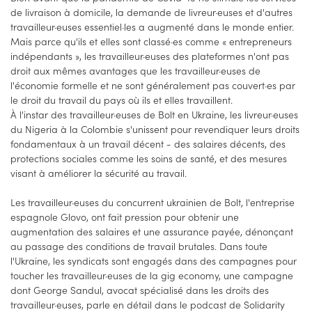
de livraison à domicile, la demande de livreur·euses et d'autres
travailleur·euses essentiel·les a augmenté dans le monde entier.
Mais parce qu'ils et elles sont classé·es comme « entrepreneurs
indépendants », les travailleur·euses des plateformes n'ont pas
droit aux mêmes avantages que les travailleur·euses de
l'économie formelle et ne sont généralement pas couvert·es par
le droit du travail du pays où ils et elles travaillent.
À l'instar des travailleur·euses de Bolt en Ukraine, les livreur·euses
du Nigeria à la Colombie s'unissent pour revendiquer leurs droits
fondamentaux à un travail décent - des salaires décents, des
protections sociales comme les soins de santé, et des mesures
visant à améliorer la sécurité au travail.
Les travailleur·euses du concurrent ukrainien de Bolt, l'entreprise
espagnole Glovo, ont fait pression pour obtenir une
augmentation des salaires et une assurance payée, dénonçant
au passage des conditions de travail brutales. Dans toute
l'Ukraine, les syndicats sont engagés dans des campagnes pour
toucher les travailleur·euses de la gig economy, une campagne
dont George Sandul, avocat spécialisé dans les droits des
travailleur·euses, parle en détail dans le podcast de Solidarity