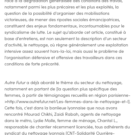
Face à la dégradation généralisée des conditions des travail,
notamment parmi les plus précaires et les plus exploités, la
question de la possibilité d'organiser des mobilisations
victorieuses, de mener des ripostes sociales émancipatrices,
constituent des enjeux fondamentaux, incontournables pour le
syndicalisme de lutte. Le sujet qu'aborde cet article, constitué à
base d'entretiens, est non seulement la description d'un secteur
d'activité, le nettoyage, où règne généralement une exploitation
intensive assez souvent hors-la-loi, mais aussi le problème de
l'organisation défensive et offensive des travailleurs dans ces
conditions de forte précarité.
Autre Futur
a déjà abordé le thème du secteur du nettoyage,
notamment en partant de [la question plus spécifique des
femmes, à partir de témoignages recueillis en région parisienne-
>http://www.autrefutur.net/Les-femmes-dans-le-nettoyage-et-l].
Cette fois, c'est dans la banlieue lyonnaise que nous avons
rencontré Mourad Chikhi, Zaidi Rabah, agents de nettoyage
dans le métro, Lydie Molle, femme de ménage, Chantal L.,
responsable de chantier récemment licenciée, tous adhérents du
syndicat du nettoyage lyonnais [CNT-Solidarité Ouvrière-