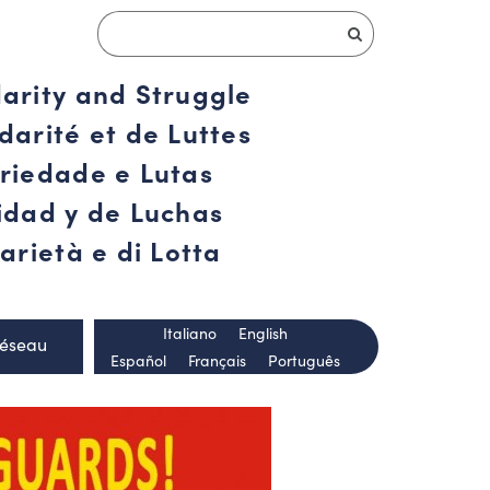
darity and Struggle
darité et de Luttes
ariedade e Lutas
ridad y de Luchas
arietà e di Lotta
Italiano
English
Réseau
Español
Français
Português