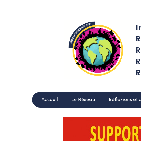
I
R
R
R
R
Accueil
Le Réseau
Réflexions et 