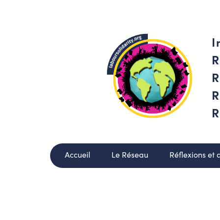
I
R
R
R
R
Accueil
Le Réseau
Réflexions et 