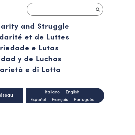
darity and Struggle
darité et de Luttes
ariedade e Lutas
ridad y de Luchas
arietà e di Lotta
Italiano
English
Réseau
Español
Français
Português