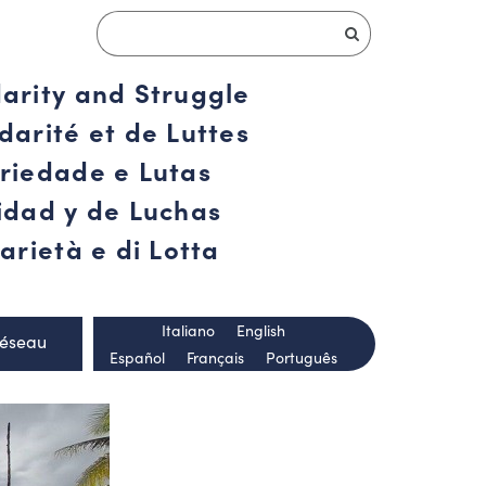
darity and Struggle
darité et de Luttes
ariedade e Lutas
ridad y de Luchas
arietà e di Lotta
Italiano
English
Réseau
Español
Français
Português