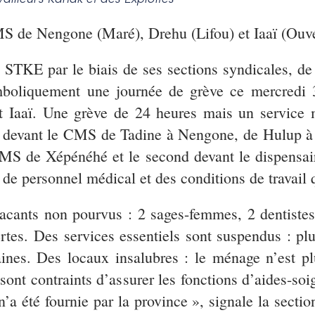
MS de Nengone (Maré), Drehu (Lifou) et Iaaï (Ouv
e STKE par le biais de ses sections syndicales, 
mboliquement une journée de grève ce mercredi 3
Iaaï. Une grève de 24 heures mais un service 
it devant le CMS de Tadine à Nengone, de Hulup à 
CMS de Xépénéhé et le second devant le dispensair
de personnel médical et des conditions de travail 
acants non pourvus : 2 sages-femmes, 2 dentist
rtes. Des services essentiels sont suspendus : pl
aines. Des locaux insalubres : le ménage n’est p
s sont contraints d’assurer les fonctions d’aides-so
n’a été fournie par la province », signale la secti