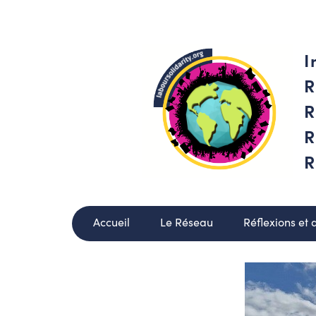
I
R
R
R
R
Accueil
Le Réseau
Réflexions et 