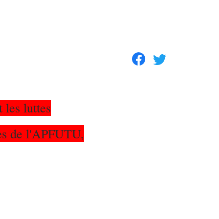
 les luttes
des de l'APFUTU,