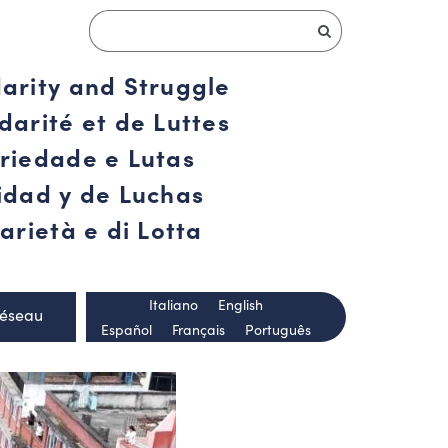
darity and Struggle
darité et de Luttes
ariedade e Lutas
ridad y de Luchas
arietà e di Lotta
Italiano
English
Réseau
Español
Français
Português