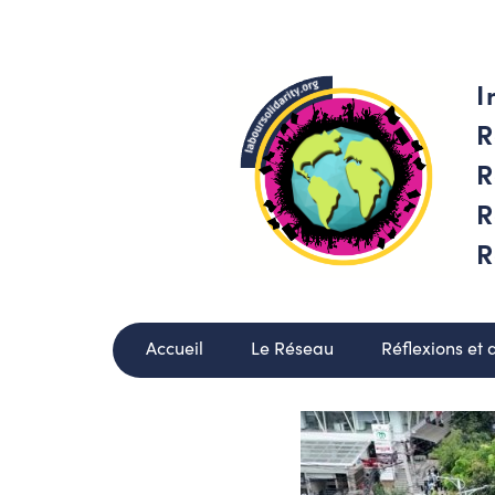
I
R
R
R
R
Accueil
Le Réseau
Réflexions et 