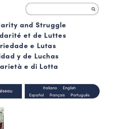
darity and Struggle
darité et de Luttes
ariedade e Lutas
ridad y de Luchas
arietà e di Lotta
Italiano
English
Réseau
Español
Français
Português