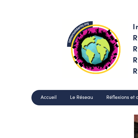
I
R
R
R
R
Accueil
Le Réseau
Réflexions et 