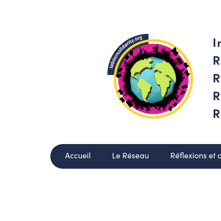
I
R
R
R
R
Accueil
Le Réseau
Réflexions et 