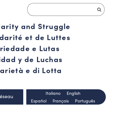
darity and Struggle
darité et de Luttes
ariedade e Lutas
ridad y de Luchas
arietà e di Lotta
Italiano
English
Réseau
Español
Français
Português