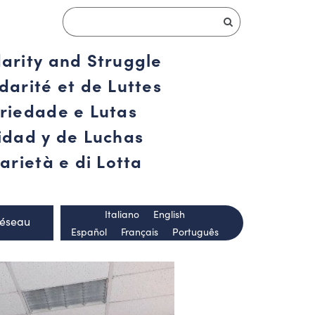
darity and Struggle
darité et de Luttes
ariedade e Lutas
ridad y de Luchas
arietà e di Lotta
Italiano
English
Réseau
Español
Français
Português