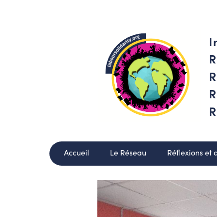
I
R
R
R
R
Accueil
Le Réseau
Réflexions et 