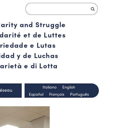
darity and Struggle
darité et de Luttes
ariedade e Lutas
ridad y de Luchas
arietà e di Lotta
Italiano
English
Réseau
Español
Français
Português