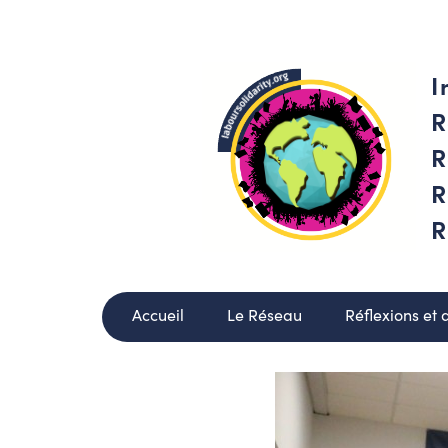
I
R
R
R
R
Accueil
Le Réseau
Réflexions et 