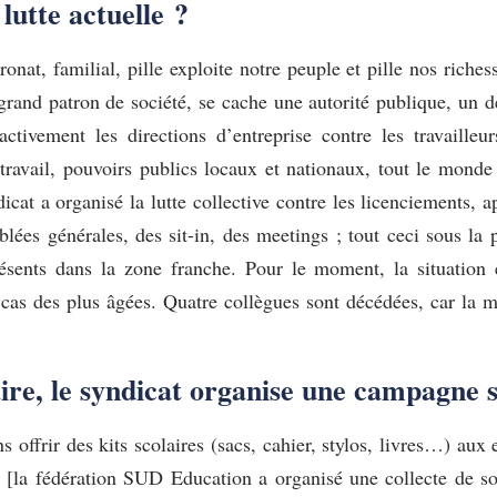
lutte actuelle ?
ronat, familial, pille exploite notre peuple et pille nos riche
 grand patron de société, se cache une autorité publique, un d
ctivement les directions d’entreprise contre les travailleur
 travail, pouvoirs publics locaux et nationaux, tout le monde
ndicat a organisé la lutte collective contre les licenciements,
blées générales, des sit-in, des meetings ; tout ceci sous la
présents dans la zone franche. Pour le moment, la situation
e cas des plus âgées. Quatre collègues sont décédées, car la mi
aire, le syndicat organise une campagne s
s offrir des kits scolaires (sacs, cahier, stylos, livres…) a
u ! [la fédération SUD Education a organisé une collecte de 