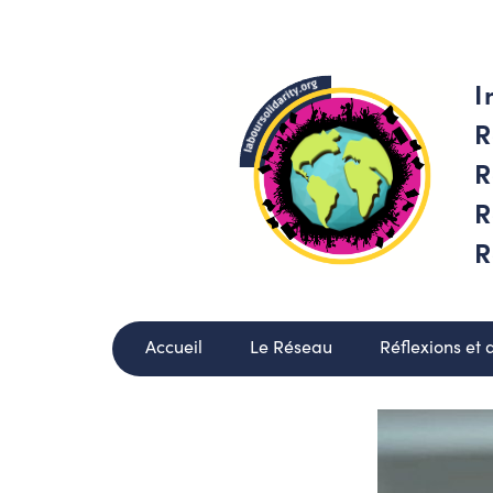
I
R
R
R
R
Accueil
Le Réseau
Réflexions et 