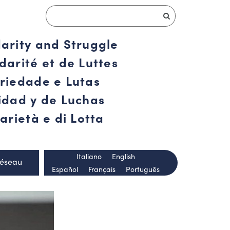
darity and Struggle
darité et de Luttes
ariedade e Lutas
ridad y de Luchas
arietà e di Lotta
Italiano
English
Réseau
Español
Français
Português