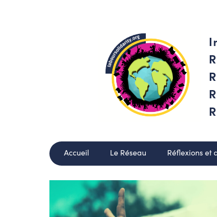
I
R
R
R
R
Accueil
Le Réseau
Réflexions et 