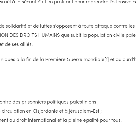
Israël à la sécurité" et en profitant pour reprendre l'offensive
e solidarité et de luttes s'opposent à toute attaque contre les
ON DES DROITS HUMAINS que subit la population civile palestin
t de ses alliés.
anniques à la fin de la Première Guerre mondiale[1] et aujourd'hu
ontre des prisonniers politiques palestiniens ;
e circulation en Cisjordanie et à Jérusalem-Est ;
nt au droit international et la pleine égalité pour tous.