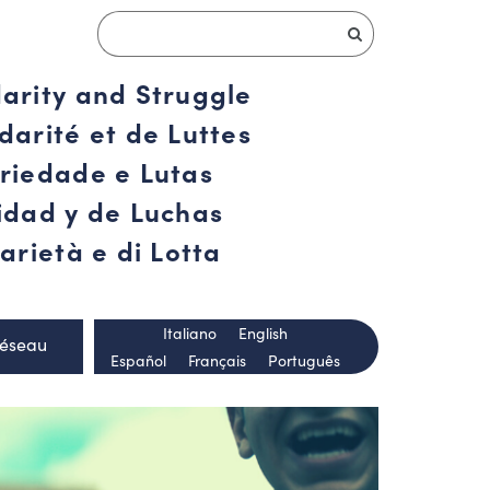
darity and Struggle
darité et de Luttes
ariedade e Lutas
ridad y de Luchas
arietà e di Lotta
Italiano
English
Réseau
Español
Français
Português