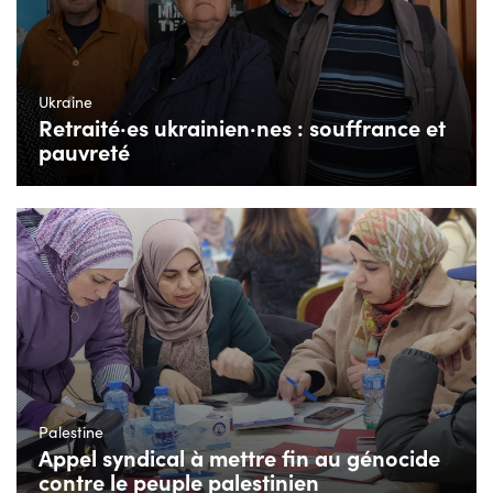
Ukraine
Retraité·es ukrainien·nes : souffrance et
pauvreté
Palestine
Appel syndical à mettre fin au génocide
contre le peuple palestinien