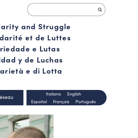
darity and Struggle
darité et de Luttes
ariedade e Lutas
ridad y de Luchas
arietà e di Lotta
Italiano
English
Réseau
Español
Français
Português