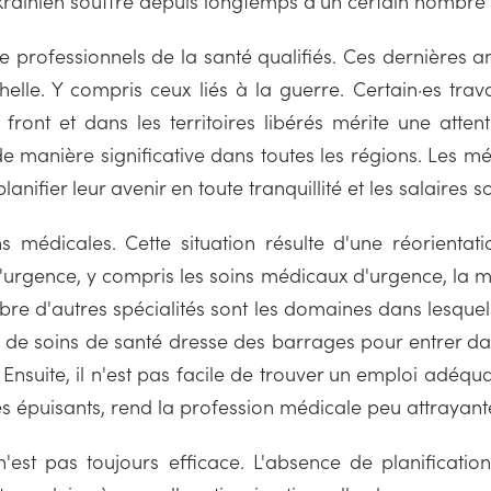
 ukrainien souffre depuis longtemps d'un certain nombr
de professionnels de la santé qualifiés. Ces dernières 
le. Y compris ceux liés à la guerre. Certain·es trava
front et dans les territoires libérés mérite une atten
e manière significative dans toutes les régions. Les m
 planifier leur avenir en toute tranquillité et les salaires
ons médicales. Cette situation résulte d'une réorientat
ence, y compris les soins médicaux d'urgence, la méde
mbre d'autres spécialités sont les domaines dans lesque
e soins de santé dresse des barrages pour entrer dans
s. Ensuite, il n'est pas facile de trouver un emploi adéqua
s épuisants, rend la profession médicale peu attrayante 
'est pas toujours efficace. L'absence de planification