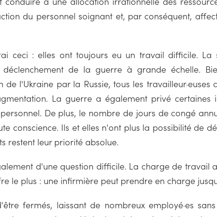
 conduire à une allocation irrationnelle des ressource
action du personnel soignant et, par conséquent, affec
ai ceci : elles ont toujours eu un travail difficile. L
le déclenchement de la guerre à grande échelle. Bi
n de l'Ukraine par la Russie, tous les travailleur·euse
augmentation. La guerre a également privé certaines i
u personnel. De plus, le nombre de jours de congé annu
te conscience. Ils et elles n'ont plus la possibilité de 
ts restent leur priorité absolue.
également d'une question difficile. La charge de travail 
ffre le plus : une infirmière peut prendre en charge jusq
d'être fermés, laissant de nombreux employé·es san