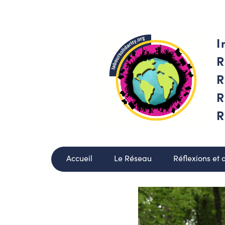
I
R
R
R
R
Accueil
Le Réseau
Réflexions et 