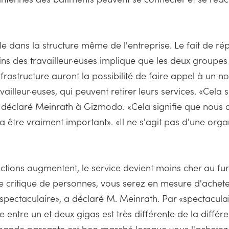
 dans la structure même de l'entreprise. Le fait de répar
ains des travailleur·euses implique que les deux groupe
nfrastructure auront la possibilité de faire appel à un no
ravailleur·euses, qui peuvent retirer leurs services. «Cela
a déclaré Meinrath à Gizmodo. «Cela signifie que nous al
 va être vraiment important». «Il ne s'agit pas d'une orga
tions augmentent, le service devient moins cher au fur e
e critique de personnes, vous serez en mesure d'achete
spectaculaire», a déclaré M. Meinrath. Par «spectaculai
entre un et deux gigas est très différente de la différen
 bande passante est bon marché lorsque vous l'achetez