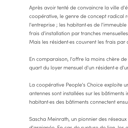
Après avoir tenté de convaincre la ville d'
coopérative, le genre de concept radical r
l'entreprise ; les habitant·es de l'immeubl
frais d'installation par tranches mensuelle
Mais les résident·es couvrent les frais pa
En comparaison, l'offre la moins chère de S
quart du loyer mensuel d'un résident·e d'u
La coopérative People's Choice exploite une
antennes sont installées sur les bâtiments i
habitant·es des bâtiments connectent ensui
Sascha Meinrath, un pionnier des réseaux 
d'araignée. En cas de rupture de lien, les 