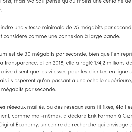
ations, mais Walcott pense qu'au moins une centaine de 
.
tteindre une vitesse minimale de 25 mégabits par seco
ment considéré comme une connexion à large bande.
rum est de 30 mégabits par seconde, bien que l'entrepris
 transparence, et en 2018, elle a réglé 174,2 millions 
tive disent que les vitesses pour les client·es en lign
 ils espèrent qu'en passant à une échelle supérieure,
0 mégabits par seconde.
des réseaux maillés, ou des réseaux sans fil fixes, était
isaient, comme moi-même», a déclaré Erik Forman à Gi
e Digital Economy, un centre de recherche qui envisage