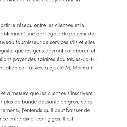
tir le réseau entre les client·es et le
s obtiennent une part égale du pouvoir de
uveau fournisseur de services s’ils et elles
 signifie que les gens devront collaborer, et
lons payer des salaires équitables», a-t-il
nisation caritative», a ajouté M. Meinrath.
t à mesure que les client·es s'inscrivent.
r plus de bande passante en gros, ce qui
rement», j'entends qu'il peut baisser de
ce entre dix et cent gigas. Il est
 en gros.»