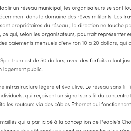
établir un réseau municipal, les organisateurs se sont t
écemment dans le domaine des rêves militants. Les trav
e sont propriétaires du réseau ; la direction ne touche p
s, ce qui, selon les organisateurs, pourrait représenter
r des paiements mensuels d'environ 10 à 20 dollars, qui 
pectrum est de 50 dollars, avec des forfaits allant jus
n logement public.
 infrastructure légère et évolutive. Le réseau sans fil f
ndividuels, qui reçoivent un signal sans fil du concentra
te les routeurs via des câbles Ethernet qui fonctionne
maillés qui a participé à la conception de People's Cho
antennes des bâtiments peuvent se connecter et se réach