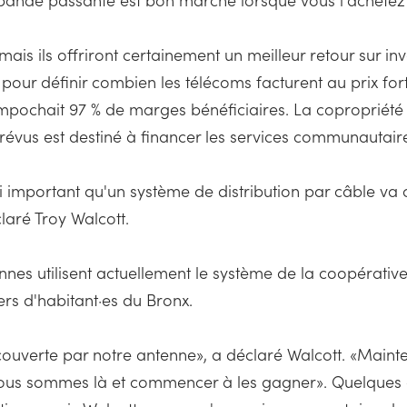
 mais ils offriront certainement un meilleur retour sur i
our définir combien les télécoms facturent au prix for
chait 97 % de marges bénéficiaires. La copropriété ex
vus est destiné à financer les services communautaire
i important qu'un système de distribution par câble va
aré Troy Walcott.
nes utilisent actuellement le système de la coopérative,
ers d'habitant·es du Bronx.
uverte par notre antenne», a déclaré Walcott. «Mainte
nous sommes là et commencer à les gagner». Quelques 