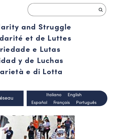
darity and Struggle
darité et de Luttes
ariedade e Lutas
ridad y de Luchas
arietà e di Lotta
Italiano
English
Réseau
Español
Français
Português