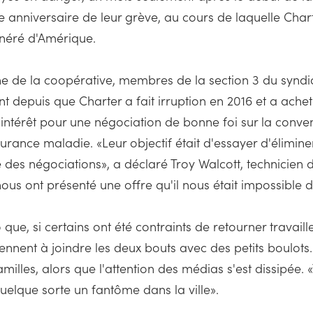
 anniversaire de leur grève, au cours de laquelle Chart
néré d'Amérique.
ine de la coopérative, membres de la section 3 du syndic
 depuis que Charter a fait irruption en 2016 et a achet
ntérêt pour une négociation de bonne foi sur la conventi
rance maladie. «Leur objectif était d'essayer d'éliminer
le des négociations», a déclaré Troy Walcott, technicien
nous ont présenté une offre qu'il nous était impossible 
que, si certains ont été contraints de retourner travail
iennent à joindre les deux bouts avec des petits boulot
amilles, alors que l'attention des médias s'est dissipée.
uelque sorte un fantôme dans la ville».