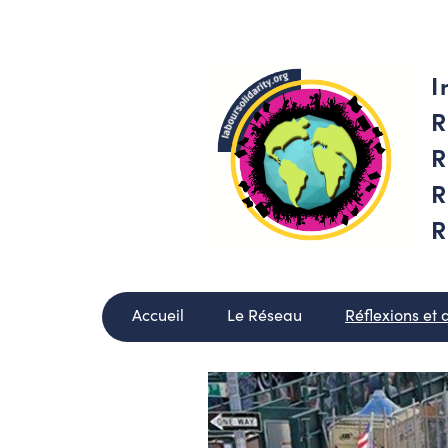
I
R
R
R
R
Accueil
Le Réseau
Réflexions et 