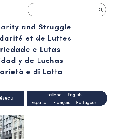
darity and Struggle
darité et de Luttes
ariedade e Lutas
ridad y de Luchas
arietà e di Lotta
Italiano
English
Réseau
Español
Français
Português