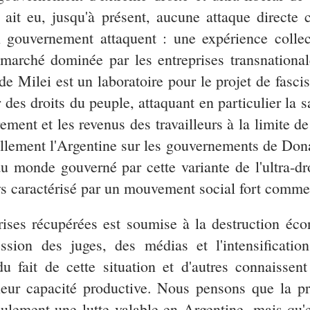
ait eu, jusqu'à présent, aucune attaque directe co
n gouvernement attaquent : une expérience colle
 marché dominée par les entreprises transnational
e Milei est un laboratoire pour le projet de fasci
es droits du peuple, attaquant en particulier la san
rement et les revenus des travailleurs à la limite d
nellement l'Argentine sur les gouvernements de D
au monde gouverné par cette variante de l'ultra-d
ays caractérisé par un mouvement social fort comme 
prises récupérées est soumise à la destruction éc
ssion des juges, des médias et l'intensificatio
u fait de cette situation et d'autres connaissen
eur capacité productive. Nous pensons que la pré
eulement une lutte valable en Argentine, mais q