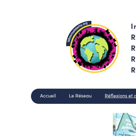
I
R
R
R
R
Accueil
Le Réseau
Réflexions et 