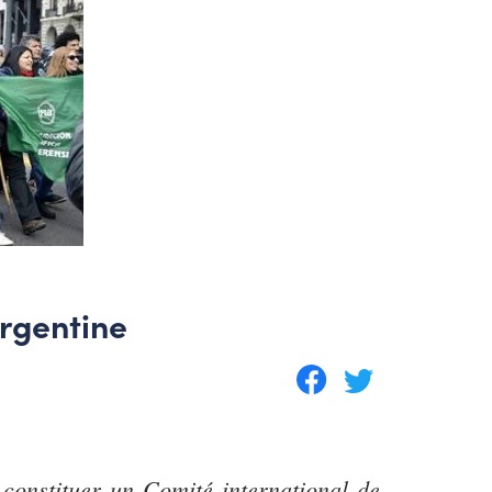
Argentine
à constituer un Comité international de