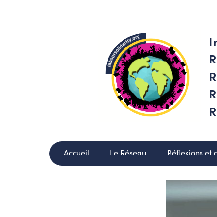
I
R
R
R
R
Accueil
Le Réseau
Réflexions et 