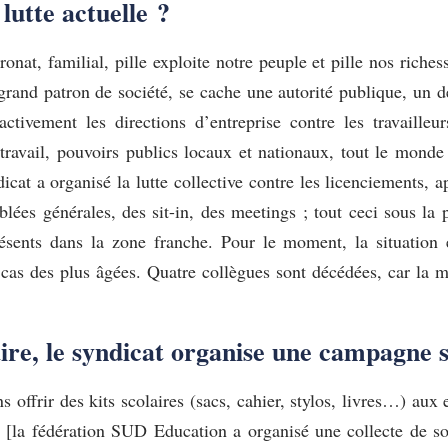
lutte actuelle ?
ronat, familial, pille exploite notre peuple et pille nos riche
 grand patron de société, se cache une autorité publique, un d
ctivement les directions d’entreprise contre les travailleur
 travail, pouvoirs publics locaux et nationaux, tout le monde
ndicat a organisé la lutte collective contre les licenciements,
blées générales, des sit-in, des meetings ; tout ceci sous la
présents dans la zone franche. Pour le moment, la situation
e cas des plus âgées. Quatre collègues sont décédées, car la mi
aire, le syndicat organise une campagne s
s offrir des kits scolaires (sacs, cahier, stylos, livres…) a
u ! [la fédération SUD Education a organisé une collecte de 