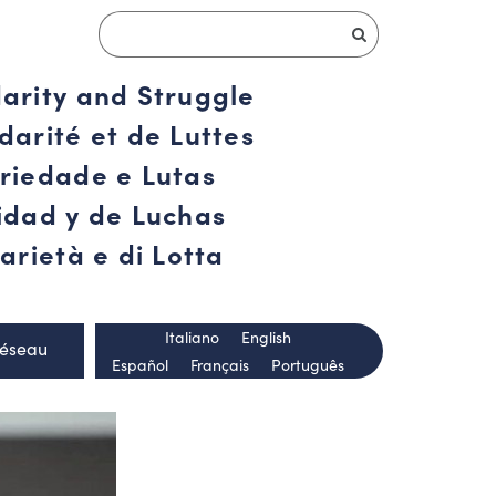
darity and Struggle
darité et de Luttes
ariedade e Lutas
ridad y de Luchas
arietà e di Lotta
Italiano
English
Réseau
Español
Français
Português