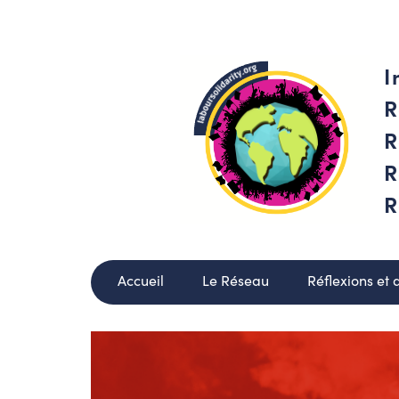
I
R
R
R
R
Accueil
Le Réseau
Réflexions et 