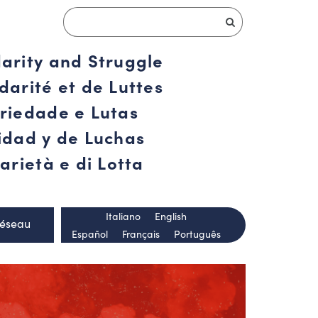
darity and Struggle
darité et de Luttes
ariedade e Lutas
ridad y de Luchas
arietà e di Lotta
Italiano
English
Réseau
Español
Français
Português