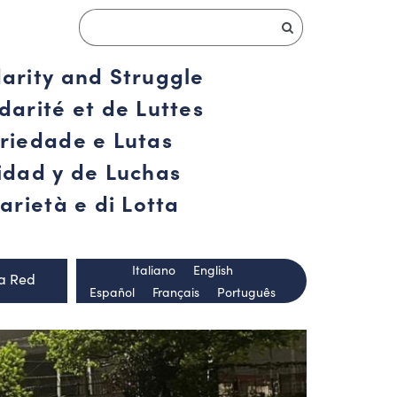
darity and Struggle
darité et de Luttes
ariedade e Lutas
ridad y de Luchas
arietà e di Lotta
Italiano
English
la Red
Español
Français
Português