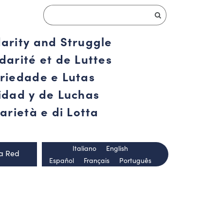
darity and Struggle
darité et de Luttes
ariedade e Lutas
ridad y de Luchas
arietà e di Lotta
Italiano
English
la Red
Español
Français
Português