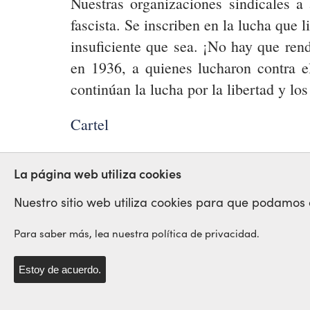
Nuestras organizaciones sindicales a 
fascista. Se inscriben en la lucha que 
insuficiente que sea. ¡No hay que ren
en 1936, a quienes lucharon contra e
continúan la lucha por la libertad y lo
Cartel
FRANCO
ANTIFASCISTAS
La página web utiliza cookies
Nuestro sitio web utiliza cookies para que podamos op
Para saber más, lea nuestra política de privacidad.
Red Sindical Internacional
de Solidaridad y de Luchas
Estoy de acuerdo.