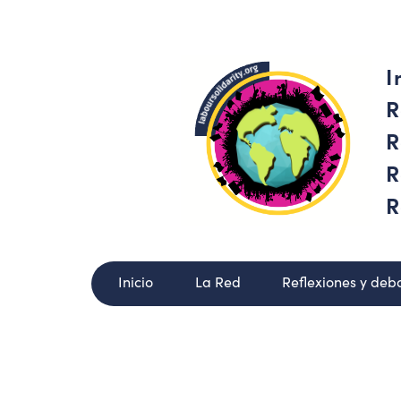
I
R
R
R
R
Inicio
La Red
Reflexiones y deb