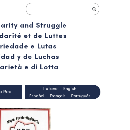
darity and Struggle
darité et de Luttes
ariedade e Lutas
ridad y de Luchas
arietà e di Lotta
Italiano
English
la Red
Español
Français
Português