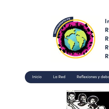
I
R
R
R
R
Inicio
La Red
Reflexiones y deb