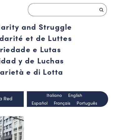
darity and Struggle
darité et de Luttes
ariedade e Lutas
ridad y de Luchas
arietà e di Lotta
Italiano
English
la Red
Español
Français
Português