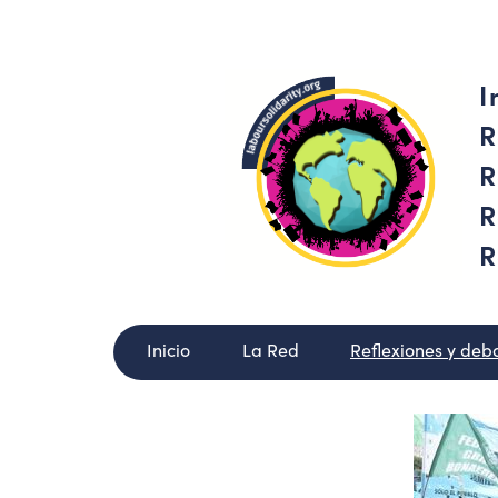
I
R
R
R
R
Inicio
La Red
Reflexiones y deb