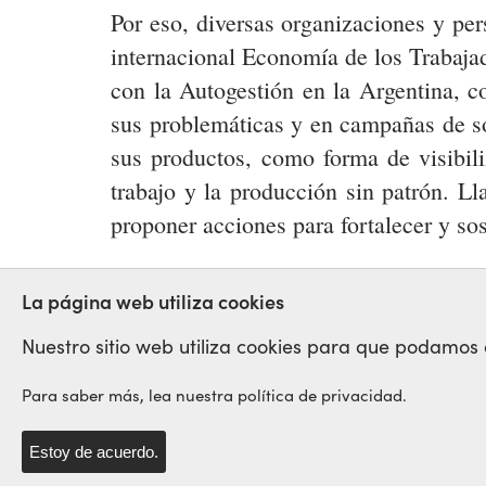
Por eso, diversas organizaciones y per
internacional Economía de los Trabaja
con la Autogestión en la Argentina, c
sus problemáticas y en campañas de so
sus productos, como forma de visibili
trabajo y la producción sin patrón. L
proponer acciones para fortalecer y so
AUTOGESTION
ARGENTINA
LLAM
La página web utiliza cookies
Nuestro sitio web utiliza cookies para que podamos op
Para saber más, lea nuestra política de privacidad.
Red Sindical Internacional
de Solidaridad y de Luchas
Estoy de acuerdo.