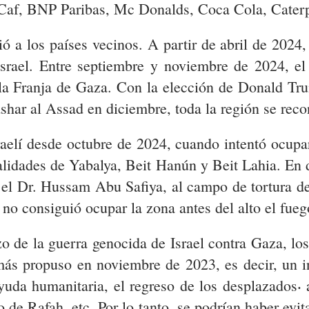
af, BNP Paribas, Mc Donalds, Coca Cola, Caterpil
dió a los países vecinos. A partir de abril de 2024
srael. Entre septiembre y noviembre de 2024, el
a Franja de Gaza. Con la elección de Donald Tr
shar al Assad en diciembre, toda la región se reco
 israelí desde octubre de 2024, cuando intentó ocup
calidades de Yabalya, Beit Hanún y Beit Lahia. En 
 el Dr. Hussam Abu Safiya, al campo de tortura de
 no consiguió ocupar la zona antes del alto el fue
de la guerra genocida de Israel contra Gaza, los 
s propuso en noviembre de 2023, es decir, un int
ayuda humanitaria, el regreso de los desplazados⸳ a
izo de Rafah, etc. Por lo tanto, se podrían haber e