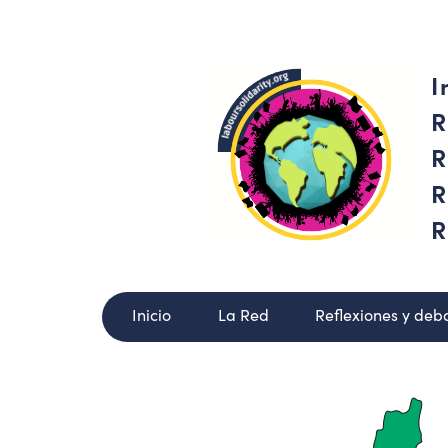
I
R
R
R
R
Inicio
La Red
Reflexiones y deb