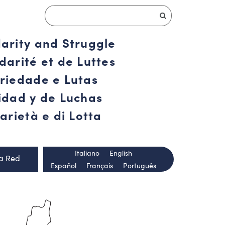
darity and Struggle
darité et de Luttes
ariedade e Lutas
ridad y de Luchas
arietà e di Lotta
Italiano
English
la Red
Español
Français
Português