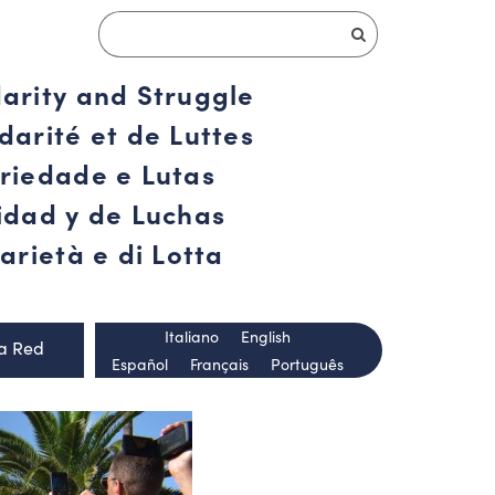
darity and Struggle
darité et de Luttes
ariedade e Lutas
ridad y de Luchas
arietà e di Lotta
Italiano
English
la Red
Español
Français
Português