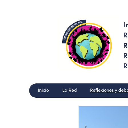
I
R
R
R
R
Inicio
La Red
Reflexiones y deb