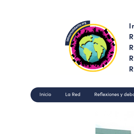
I
R
R
R
R
Inicio
La Red
Reflexiones y deb