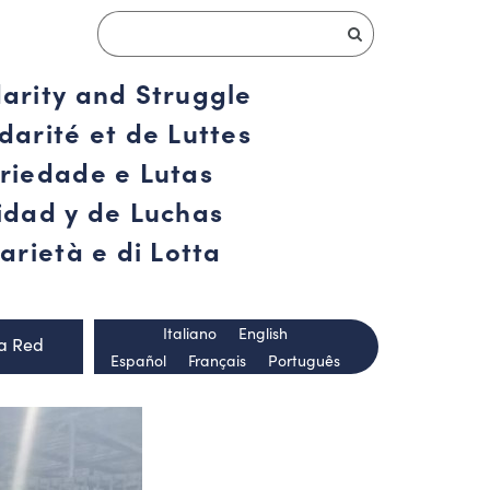
darity and Struggle
darité et de Luttes
ariedade e Lutas
ridad y de Luchas
arietà e di Lotta
Italiano
English
la Red
Español
Français
Português