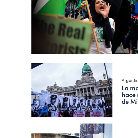
Argenti
La mo
hace 
de Mi