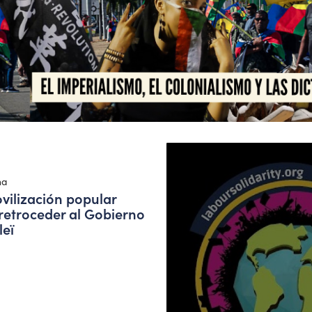
na
vilización popular
retroceder al Gobierno
leï