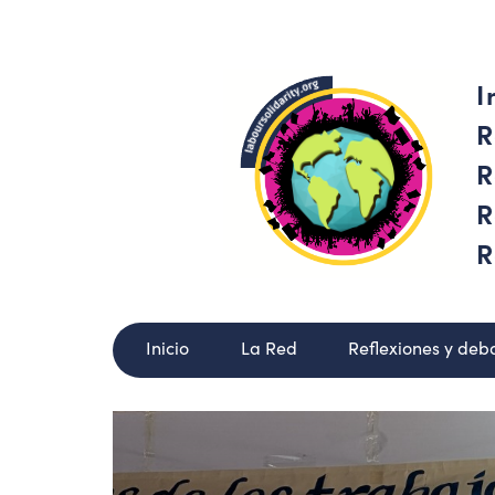
I
R
R
R
R
Inicio
La Red
Reflexiones y deb