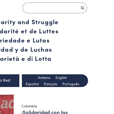
darity and Struggle
darité et de Luttes
ariedade e Lutas
ridad y de Luchas
arietà e di Lotta
Italiano
English
la Red
Español
Français
Português
Colombia
¡Solidaridad con los