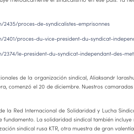
/n/2435/proces-de-syndicalistes-emprisonnes
/n/2401/proces-du-vice-president-du-syndicat-indepen
e/n/2374/le-president-du-syndicat-independant-des-me
acionales de la organización sindical, Aliaksandr Iarash
rera, comenzó el 20 de diciembre. Nuestros camaradas l
 la Red Internacional de Solidaridad y Lucha Sindical
e fundamento. La solidaridad sindical también incluye 
ación sindical rusa KTR, otra muestra de gran valentía