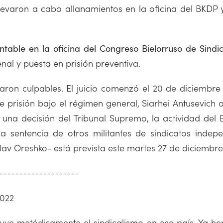
levaron a cabo allanamientos en la oficina del BKDP 
ntable en la oficina del Congreso Bielorruso de Sind
nal y puesta en prisión preventiva.
raron culpables. El juicio comenzó el 20 de diciembre 
prisión bajo el régimen general, Siarhei Antusevich
r una decisión del Tribunal Supremo, la actividad de
La sentencia de otros militantes de sindicatos indepe
av Oreshko- está prevista este martes 27 de diciembre
--------------------
2022
ruye metódicamente el sindicalismo en ese país. Ya h