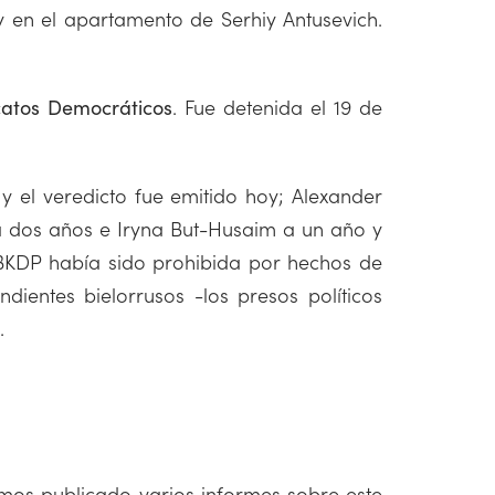
y en el apartamento de Serhiy Antusevich.
. Fue detenida el 19 de
icatos Democráticos
y el veredicto fue emitido hoy; Alexander
 a dos años e Iryna But-Husaim a un año y
l BKDP había sido prohibida por hechos de
ndientes bielorrusos -los presos políticos
.
emos publicado varios informes sobre este