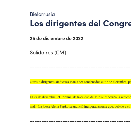
Bielorrusia
Los dirigentes del Cong
25 de diciembre de 2022
Solidaires (CM)
-------------------------------------------
Otros 3 dirigentes sindicales iban a ser condenados el 27 de diciembre, per
El 27 de diciembre, el Tribunal de la ciudad de Minsk esperaba la sentenc
mal... La jueza Alena Papkova anunció inesperadamente que, debido a circu
-------------------------------------------