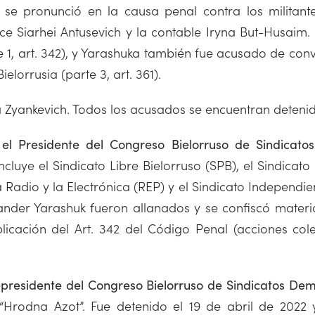
k se pronunció en la causa penal contra los militant
ce Siarhei Antusevich y la contable Iryna But-Husai
 1, art. 342), y Yarashuka también fue acusado de conv
elorrusia (parte 3, art. 361).
ina Zyankevich. Todos los acusados se encuentran deteni
 el Presidente del Congreso Bielorruso de Sindicato
ncluye el Sindicato Libre Bielorruso (SPB), el Sindicat
Radio y la Electrónica (REP) y el Sindicato Independien
exander Yarashuk fueron allanados y se confiscó materi
licación del Art. 342 del Código Penal (acciones col
icepresidente del Congreso Bielorruso de Sindicatos Dem
e “Hrodna Azot”. Fue detenido el 19 de abril de 2022