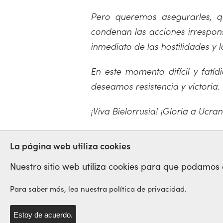
Pero queremos asegurarles, qu
condenan las acciones irrespons
inmediato de las hostilidades y l
En este momento difícil y fatí
deseamos resistencia y victoria.
¡Viva Bielorrusia! ¡Gloria a Ucran
BIELORUSSIA
REPRESIÓN
La página web utiliza cookies
Nuestro sitio web utiliza cookies para que podamos op
Para saber más, lea nuestra política de privacidad.
Red Sindical Internacional
de Solidaridad y de Luchas
Estoy de acuerdo.