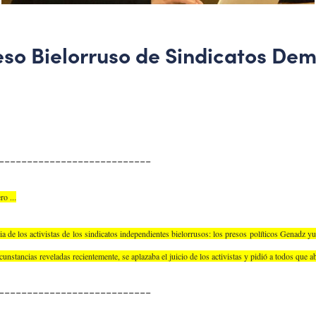
reso Bielorruso de Sindicatos D
---------------------------
o ...
ia de los activistas de los sindicatos independientes bielorrusos: los presos políticos Genadz
nstancias reveladas recientemente, se aplazaba el juicio de los activistas y pidió a todos que 
---------------------------