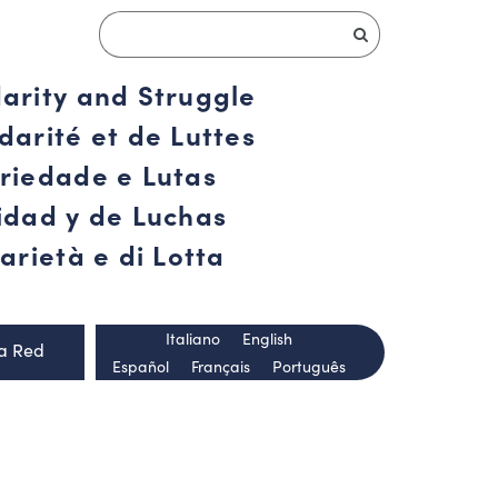
darity and Struggle
darité et de Luttes
ariedade e Lutas
ridad y de Luchas
arietà e di Lotta
Italiano
English
la Red
Español
Français
Português