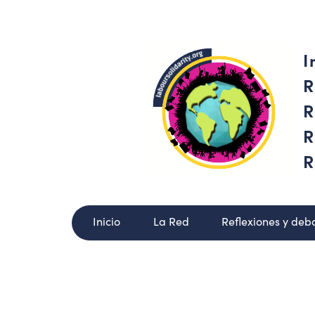
I
R
R
R
R
Inicio
La Red
Reflexiones y deb