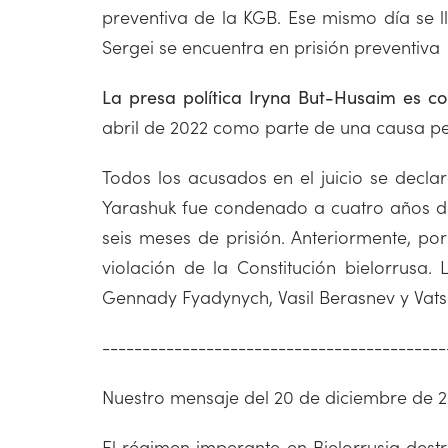
preventiva de la KGB. Ese mismo día se l
Sergei se encuentra en prisión preventiva
La presa política Iryna But-Husaim es co
abril de 2022 como parte de una causa pe
Todos los acusados en el juicio se decla
Yarashuk fue condenado a cuatro años de 
seis meses de prisión. Anteriormente, po
violación de la Constitución bielorrusa. 
Gennady Fyadynych, Vasil Berasnev y Vatsl
-------------------------------------------
Nuestro mensaje del 20 de diciembre de 
El régimen imperante en Bielorrusia dest